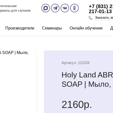
+7 (831) 
логические
ериалы для салонов
217-01-13
Заказать з
Производители
Семинары
Онлайн обучение
Д
Артикул: 111034
Holy Land A
SOAP | Мыло,
2160р.