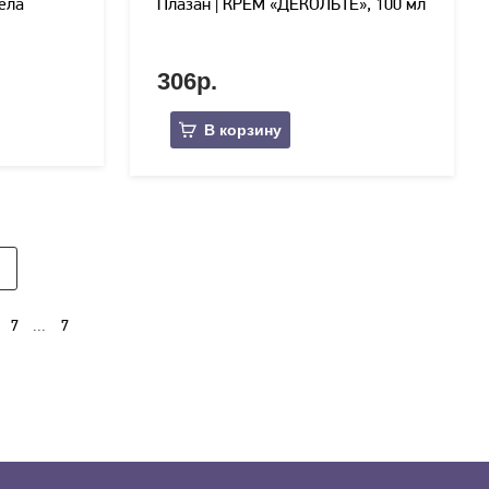
тела
Плазан | КРЕМ «ДЕКОЛЬТЕ», 100 мл
306р.
В корзину
...
7
7