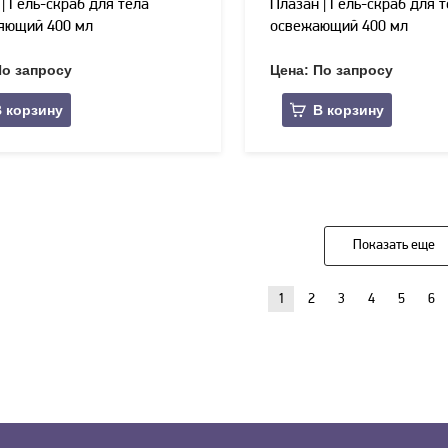
| Гель-скраб для тела
Плазан | Гель-скраб для 
яющий 400 мл
освежающий 400 мл
По запросу
Цена: По запросу
 корзину
В корзину
Показать еще
1
2
3
4
5
6