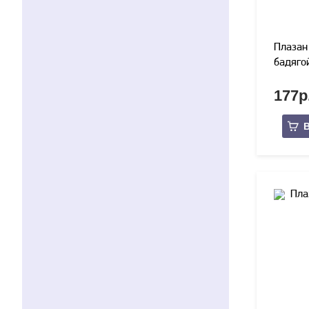
Плазан 
бадяго
основе 
177р
В