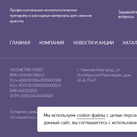
Профессиональные косметологические
Задавайт
препараты и расходные материалы для салонов
вопросы:
красоты
ГЛАВНАЯ
КОМПАНИЯ
НОВОСТИ И АКЦИИ
КАТА
"КОСМЕТИК ПЛЮС"
г. Нижний Новгород, ул.
ИНН 524600198243
Октябрьской Революции, дом
Р/сч 40802810642000045388
45-А, П-47
К/сч 30101810900000000603
БИК 042202603
ОГРН 306524624400020
Оставляя заявку на сайте, Вы даете свое согласие на обработку
перс
Мы используем
cookie-файлы
с целью персо
соглашаетесь c
политикой конфиденциальности.
данный сайт, вы соглашаетесь с использова