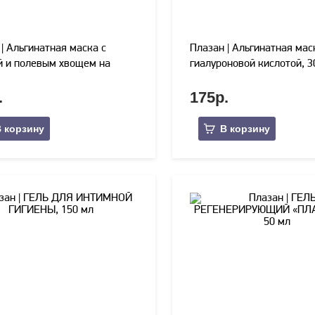
| Альгинатная маска с
Плазан | Альгинатная мас
й и полевым хвощем на
гиалуроновой кислотой, 3
нативного коллагена, 30гр
.
175р.
 корзину
В корзину