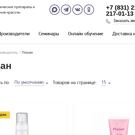
+7 (831) 
ические препараты и
217-01-13
нов красоты
Заказать зв
Производители
Семинары
Онлайн обучение
Доставка 
изводитель
/
Плазан
ан
По умолчанию
15
ь по:
Товаров на странице:
одаж