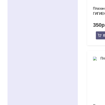
Плазан
ГИГИЕН
350р
В