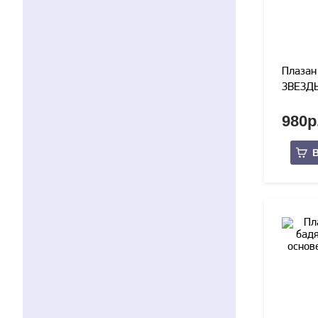
Плазан
ЗВЕЗДЫ»
980р
В