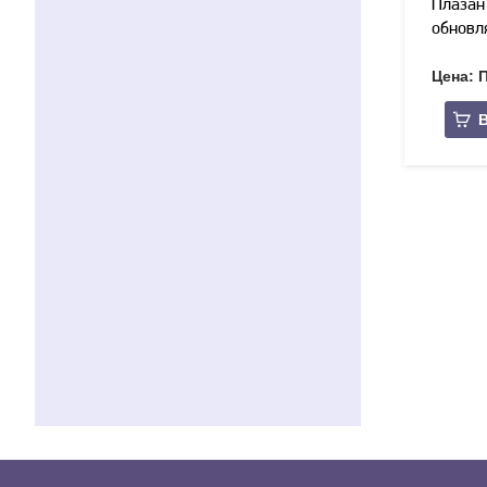
Плазан 
обновл
Цена: 
В