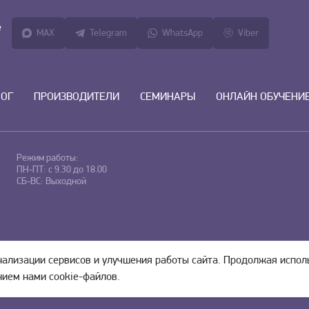
е
MAX
Telegram
WhatsApp
Viber
ЛОГ
ПРОИЗВОДИТЕЛИ
СЕМИНАРЫ
ОНЛАЙН ОБУЧЕНИ
Режим работы:
ПН-ПТ: с 9.30 до 18.00
СБ-ВС: Выходной
ональных данных
и
нализации сервисов и улучшения работы сайта. Продолжая испол
нием нами cookie-файлов.