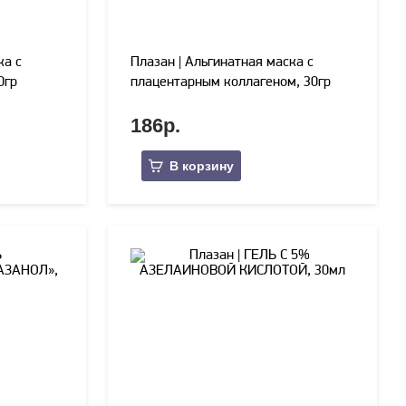
ка с
Плазан | Альгинатная маска с
0гр
плацентарным коллагеном, 30гр
186р.
В корзину